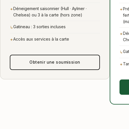
Déneigement saisonnier (Hull · Aylmer ·
Pré
✦
✦
Chelsea) ou 3 à la carte (hors zone)
fer
(ma
Gatineau : 3 sorties incluses
↳
Dén
✦
Accès aux services à la carte
✦
Che
Gat
↳
Obtenir une soumission
Tar
✦