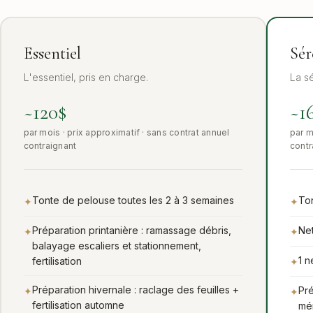
Essentiel
Sér
L'essentiel, pris en charge.
La sé
~120$
~1
par mois · prix approximatif · sans contrat annuel
par m
contraignant
contr
Tonte de pelouse toutes les 2 à 3 semaines
Ton
✦
✦
Préparation printanière : ramassage débris,
Ne
✦
✦
balayage escaliers et stationnement,
1 n
fertilisation
✦
Préparation hivernale : raclage des feuilles +
Pré
✦
✦
fertilisation automne
mé